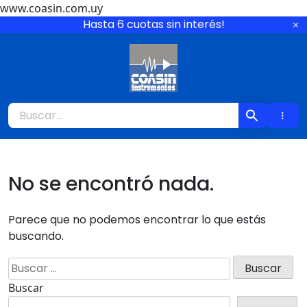
www.coasin.com.uy
Ir
Hasta 6 cuotas sin interés!
al
contenido
Coasin Instrumen
No se encontró nada.
Parece que no podemos encontrar lo que estás
buscando.
×
Buscar:
Buscar