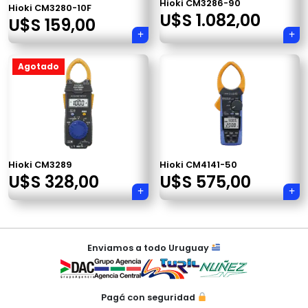
Hioki CM3286-90
Hioki CM3280-10F
U$S
1.082,00
U$S
159,00
Agotado
×
Hioki CM3289
Hioki CM4141-50
Tu carrito está vacío.
U$S
328,00
U$S
575,00
Agregá un producto y aparecerá acá
automáticamente.
Enviamos a todo Uruguay
Pagá con seguridad