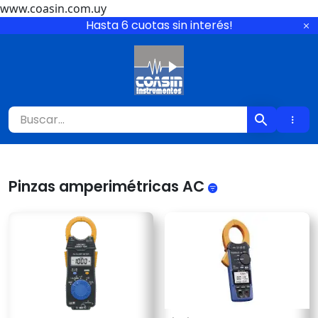
www.coasin.com.uy
Ir
Hasta 6 cuotas sin interés!
al
contenido
Coasin Instrumen
Pinzas amperimétricas AC