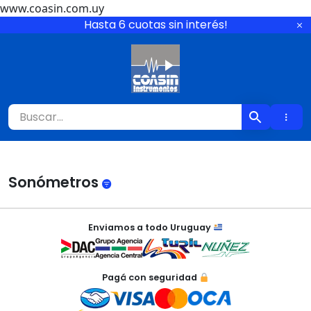
www.coasin.com.uy
Ir
Hasta 6 cuotas sin interés!
al
contenido
Coasin Instrumen
Sonómetros
Enviamos a todo Uruguay
×
Pagá con seguridad