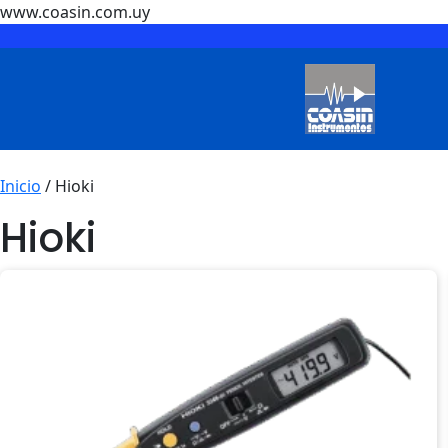
www.coasin.com.uy
Ir
al
contenido
Coasin
Inicio
/ Hioki
Hioki