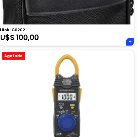
Hioki C0202
U$S
100,00
Agotado