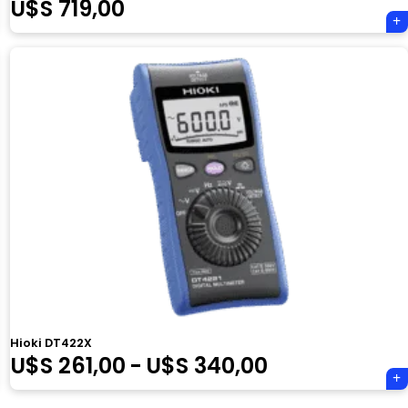
U$S
719,00
Hioki DT422X
Rango
U$S
261,00
-
U$S
340,00
de