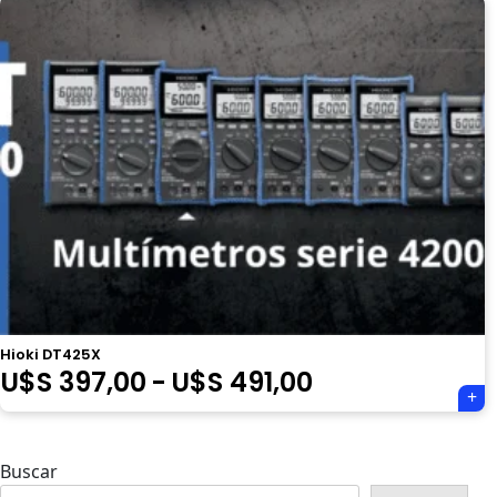
Hioki DT425X
Rango
U$S
397,00
-
U$S
491,00
de
precios:
Buscar