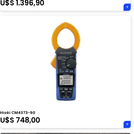
U$S
1.396,90
Hioki CM4373-90
U$S
748,00