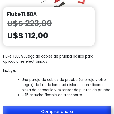
FlukeTL80A
El
U$S
223,00
El
precio
U$S
112,00
precio
original
Fluke TL80A Juego de cables de prueba básico para
actual
era:
aplicaciones electrónicas
es:
U$S
Incluye:
Una pareja de cables de prueba (uno rojo y otro
U$S
223,00.
negro) de 1 m de longitud aislados con silicona,
pinza de cocodrilo y extensor de puntas de prueba
112,00.
C75 estuche flexible de transporte
Comprar ahora