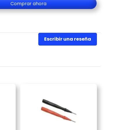
233,00.
117,00.
Comprar ahora
Escribir una reseña