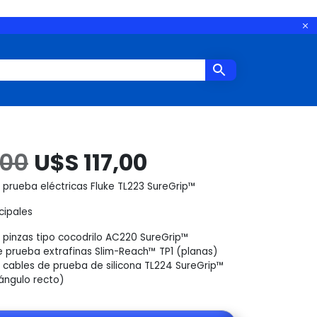
El
El
,00
U$S
117,00
prueba eléctricas Fluke TL223 SureGrip™
precio
precio
cipales
original
actual
 pinzas tipo cocodrilo AC220 SureGrip™
 prueba extrafinas Slim-Reach™ TP1 (planas)
era:
es:
 cables de prueba de silicona TL224 SureGrip™
ángulo recto)
U$S
U$S