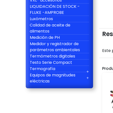
VXL- accesorios
LIQUIDACIÓN DE STOCK -
FLUKE -AMPROBE
Luxómetros
Calidad de aceite de
alimentos
Res
Medición de PH
Medidor y registrador de
parámetros ambientales
Este 
Termómetros digitales
Testo Serie Compact
Prod
Termografía
Equipos de magnitudes
eléctricas