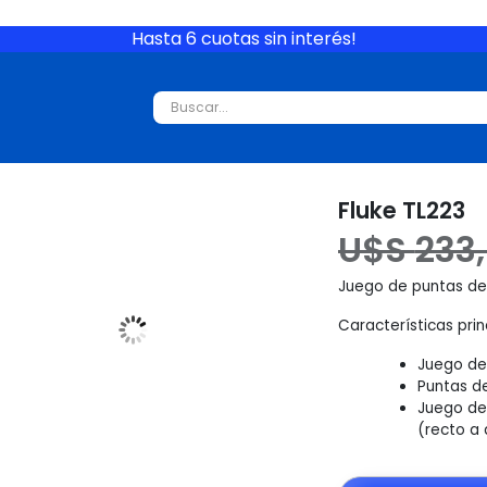
Hasta 6 cuotas sin interés!
 Instrumentos
Fluke TL223
U$S
233
Juego de puntas de 
Características prin
Juego de
Puntas de
Juego de
(recto a 